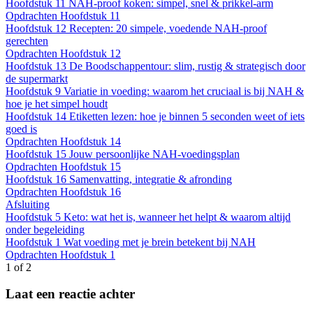
Hoofdstuk 11 NAH-proof koken: simpel, snel & prikkel-arm
Opdrachten Hoofdstuk 11
Hoofdstuk 12 Recepten: 20 simpele, voedende NAH-proof
gerechten
Opdrachten Hoofdstuk 12
Hoofdstuk 13 De Boodschappentour: slim, rustig & strategisch door
de supermarkt
Hoofdstuk 9 Variatie in voeding: waarom het cruciaal is bij NAH &
hoe je het simpel houdt
Hoofdstuk 14 Etiketten lezen: hoe je binnen 5 seconden weet of iets
goed is
Opdrachten Hoofdstuk 14
Hoofdstuk 15 Jouw persoonlijke NAH-voedingsplan
Opdrachten Hoofdstuk 15
Hoofdstuk 16 Samenvatting, integratie & afronding
Opdrachten Hoofdstuk 16
Afsluiting
Hoofdstuk 5 Keto: wat het is, wanneer het helpt & waarom altijd
onder begeleiding
Hoofdstuk 1 Wat voeding met je brein betekent bij NAH
Opdrachten Hoofdstuk 1
1 of 2
Laat een reactie achter