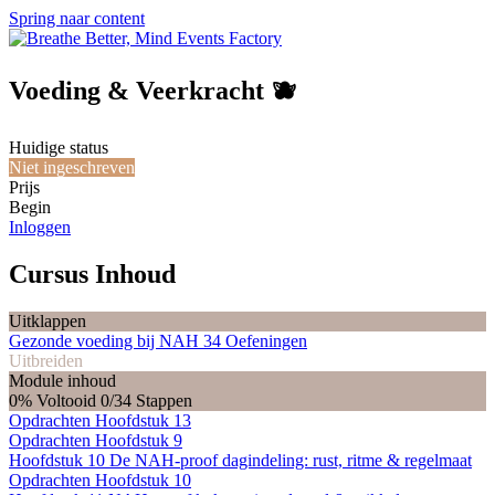
Spring naar content
Voeding & Veerkracht 🫐
Huidige status
Niet ingeschreven
Prijs
Begin
Inloggen
Cursus Inhoud
Uitklappen
Gezonde voeding bij NAH
34 Oefeningen
Uitbreiden
Module inhoud
0% Voltooid
0/34 Stappen
Opdrachten Hoofdstuk 13
Opdrachten Hoofdstuk 9
Hoofdstuk 10 De NAH-proof dagindeling: rust, ritme & regelmaat
Opdrachten Hoofdstuk 10